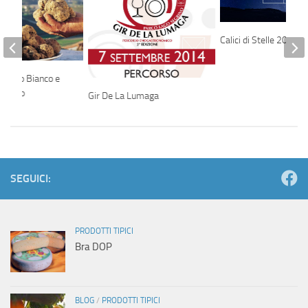
Calici di Stelle 2014
artufo Bianco e
Porcino
Gir De La Lumaga
SEGUICI:
PRODOTTI TIPICI
Bra DOP
BLOG
/
PRODOTTI TIPICI