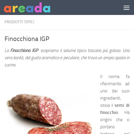
Sotto il contenuto
PRODOTTI TIPICI
Finocchiona IGP
La
Finocchiona IGP
: scopriamo il salume tipico toscano più goloso. Una
vera bontà, dal gusto aromatico e peculiare, che trova un ampio spazio in
cucina.
Il nome fa
riferimento ad
uno dei suoi
ingredienti,
ossia
i semi di
finocchio
. Ha
origini che ci
portano