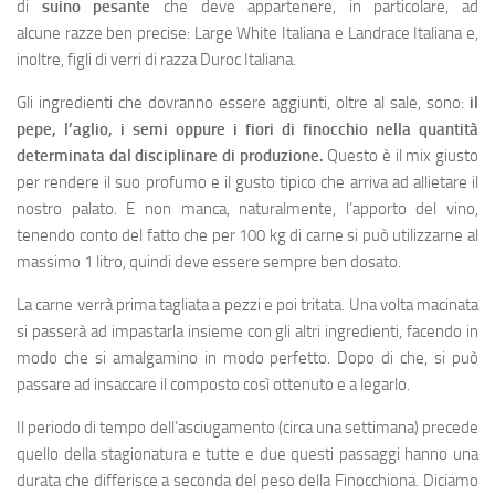
di
suino pesante
che deve appartenere, in particolare, ad
alcune razze ben precise: Large White Italiana e Landrace Italiana e,
inoltre, figli di verri di razza Duroc Italiana.
Gli ingredienti che dovranno essere aggiunti, oltre al sale, sono:
il
pepe, l’aglio, i semi oppure i fiori di finocchio nella quantità
determinata dal disciplinare di produzione.
Questo è il mix giusto
per rendere il suo profumo e il gusto tipico che arriva ad allietare il
nostro palato. E non manca, naturalmente, l’apporto del vino,
tenendo conto del fatto che per 100 kg di carne si può utilizzarne al
massimo 1 litro, quindi deve essere sempre ben dosato.
La carne verrà prima tagliata a pezzi e poi tritata. Una volta macinata
si passerà ad impastarla insieme con gli altri ingredienti, facendo in
modo che si amalgamino in modo perfetto. Dopo di che, si può
passare ad insaccare il composto così ottenuto e a legarlo.
Il periodo di tempo dell’asciugamento (circa una settimana) precede
quello della stagionatura e tutte e due questi passaggi hanno una
durata che differisce a seconda del peso della Finocchiona. Diciamo