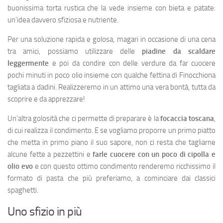
buonissima torta rustica che la vede insieme con bieta e patate:
un’idea davvero sfiziosa e nutriente.
Per una soluzione rapida e golosa, magari in occasione di una cena
tra amici, possiamo utilizzare delle
piadine da scaldare
leggermente
e poi da condire con delle verdure da far cuocere
pochi minuti in poco olio insieme con qualche fettina di Finocchiona
tagliata a dadini. Realizzeremo in un attimo una vera bontà, tutta da
scoprire e da apprezzare!
Un’altra golosità che ci permette di preparare è la
focaccia toscana
,
di cui realizza il condimento. E se vogliamo proporre un primo piatto
che metta in primo piano il suo sapore, non ci resta che tagliarne
alcune fette a pezzettini e
farle cuocere con un poco di
cipolla e
olio evo
e con questo ottimo condimento renderemo ricchissimo il
formato di pasta che più preferiamo, a cominciare dai classici
spaghetti.
Uno sfizio in più