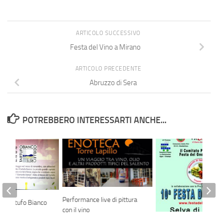
ARTICOLO SUCCESSIVO
Festa del Vino a Mirano
ARTICOLO PRECEDENTE
Abruzzo di Sera
POTREBBERO INTERESSARTI ANCHE...
Performance live di pittura
a Tartufo Bianco
con il vino