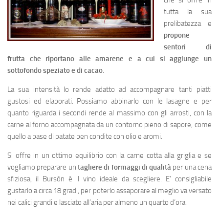
che si offre in
tutta la sua
prelibatezza e
propone
sentori di
frutta che riportano alle amarene e a cui si aggiunge un
sottofondo speziato e di cacao
.
La sua intensità lo rende adatto ad accompagnare tanti piatti
gustosi ed elaborati. Possiamo abbinarlo con le lasagne e per
quanto riguarda i secondi rende al massimo con gli arrosti, con la
carne al forno accompagnata da un contorno pieno di sapore, come
quello a base di patate ben condite con olio e aromi.
Si offre in un ottimo equilibrio con la carne cotta alla griglia e se
vogliamo preparare un
tagliere di formaggi di qualità
per una cena
sfiziosa, il Bursòn è il vino ideale da scegliere. E’ consigliabile
gustarlo a circa 18 gradi, per poterlo assaporare al meglio va versato
nei calici grandi e lasciato all’aria per almeno un quarto d’ora.