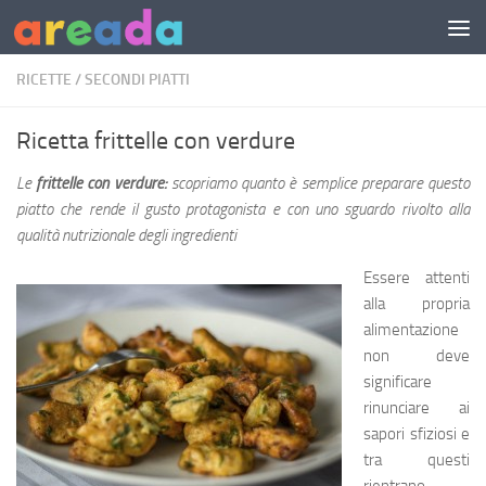
Sotto il contenuto
RICETTE
/
SECONDI PIATTI
Ricetta frittelle con verdure
Le
frittelle con verdure:
scopriamo quanto è semplice preparare questo
piatto che rende il gusto protagonista e con uno sguardo rivolto alla
qualità nutrizionale degli ingredienti
Essere attenti
alla propria
alimentazione
non deve
significare
rinunciare ai
sapori sfiziosi e
tra questi