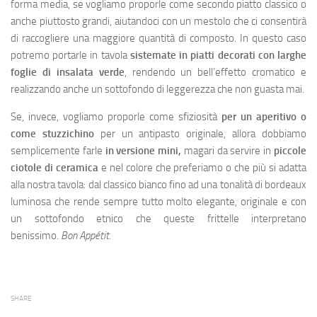
forma media, se vogliamo proporle come secondo piatto classico o
anche piuttosto grandi, aiutandoci con un mestolo che ci consentirà
di raccogliere una maggiore quantità di composto. In questo caso
potremo portarle in tavola
sistemate in piatti decorati con larghe
foglie di
insalata verde
, rendendo un bell’effetto cromatico e
realizzando anche un sottofondo di leggerezza che non guasta mai.
Se, invece, vogliamo proporle come sfiziosità
per un aperitivo o
come stuzzichino
per un antipasto originale, allora dobbiamo
semplicemente farle
in versione mini,
magari da servire in
piccole
ciotole di ceramica
e nel colore che preferiamo o che più si adatta
alla nostra tavola: dal classico bianco fino ad una tonalità di bordeaux
luminosa che rende sempre tutto molto elegante, originale e con
un sottofondo etnico che queste frittelle interpretano
benissimo.
Bon Appétit.
SHARE