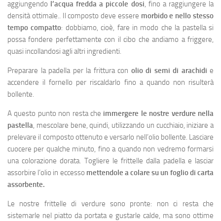
aggiungendo
l’acqua fredda a piccole dosi
, fino a raggiungere la
densità ottimale.. Il composto deve essere
morbido e nello stesso
tempo
compatto
: dobbiamo, cioè, fare in modo che la pastella si
possa fondere perfettamente con il cibo che andiamo a friggere,
quasi incollandosi agli altri ingredienti.
Preparare la padella per la frittura con
olio di semi di arachidi
e
accendere il fornello per riscaldarlo fino a quando non risulterà
bollente.
A questo punto non resta che
immergere le nostre verdure nella
pastella
, mescolare bene, quindi, utilizzando un cucchiaio, iniziare a
prelevare il composto ottenuto e versarlo nell’olio bollente. Lasciare
cuocere per qualche minuto, fino a quando non vedremo formarsi
una colorazione dorata. Togliere le frittelle dalla padella e lasciar
assorbire l’olio in eccesso
mettendole a colare su un foglio di carta
assorbente.
Le nostre frittelle di verdure sono pronte: non ci resta che
sistemarle nel piatto da portata e gustarle calde, ma sono ottime