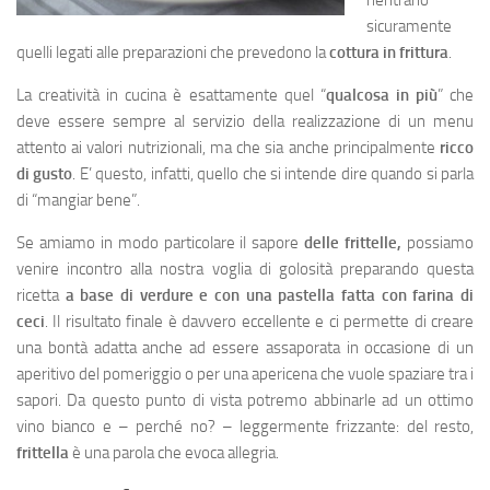
rientrano
sicuramente
quelli legati alle preparazioni che prevedono la
cottura in frittura
.
La creatività in cucina è esattamente quel “
qualcosa in più
” che
deve essere sempre al servizio della realizzazione di un menu
attento ai valori nutrizionali, ma che sia anche principalmente
ricco
di gusto
. E’ questo, infatti, quello che si intende dire quando si parla
di “mangiar bene”.
Se amiamo in modo particolare il sapore
delle frittelle,
possiamo
venire incontro alla nostra voglia di golosità preparando questa
ricetta
a base di verdure e
con una pastella fatta con farina di
ceci
. Il risultato finale è davvero eccellente e ci permette di creare
una bontà adatta anche ad essere assaporata in occasione di un
aperitivo del pomeriggio o per una apericena che vuole spaziare tra i
sapori. Da questo punto di vista potremo abbinarle ad un ottimo
vino bianco e – perché no? – leggermente frizzante: del resto,
frittella
è una parola che evoca allegria.