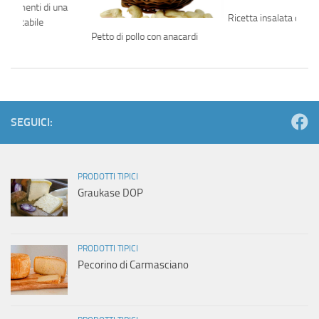
bbinamenti di una
Ricetta insalata di s
ramontabile
Petto di pollo con anacardi
SEGUICI:
PRODOTTI TIPICI
Graukase DOP
PRODOTTI TIPICI
Pecorino di Carmasciano