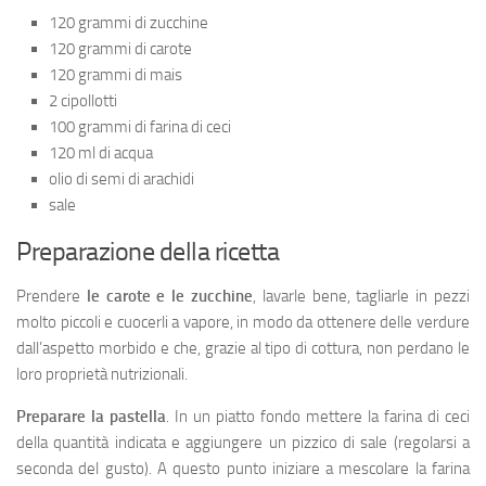
120 grammi di zucchine
120 grammi di carote
120 grammi di mais
2 cipollotti
100 grammi di farina di ceci
120 ml di acqua
olio di semi di arachidi
sale
Preparazione della ricetta
Prendere
le carote e le zucchine
, lavarle bene, tagliarle in pezzi
molto piccoli e cuocerli a vapore, in modo da ottenere delle verdure
dall’aspetto morbido e che, grazie al tipo di cottura, non perdano le
loro proprietà nutrizionali.
Preparare la pastella
. In un piatto fondo mettere la farina di ceci
della quantità indicata e aggiungere un pizzico di sale (regolarsi a
seconda del gusto). A questo punto iniziare a mescolare la farina