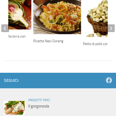
iofi alla birra con
Ricetta Nasi Goreng
Petto di pollo con anac
SEGUICI:
PRODOTTI TIPICI
Il gorgonzola