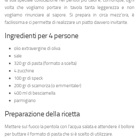
la sua speciale collocazione nei periodi più caldi e, comunque, ogni
volta che vogliamo portare in tavola tanta leggerezza e non
vogliamo rinunciare al sapore. Si prepara in circa mezz’ora, è
facilissima e ci permette di realizzare un piatto davvero invitante.
Ingredienti per 4 persone
olio extravergine di oliva
sale
320 gr di pasta (formato a scelta)
4 zucchine
100 gr di speck
200 gr di scamorza (o emmentaler)
400 ml di besciamella
parmigiano
Preparazione della ricetta
Mettere sul fuoco la pentola con l’acqua salata e attendere il bollore
per buttare il formato di pasta che si è scelto di utilizzare.