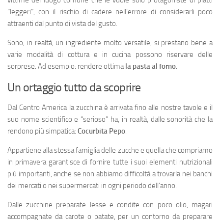
vittime del luogo comune che le vuole solo protagoniste di piatti
“leggeri”, con il rischio di cadere nell’errore di considerarli poco
attraenti dal punto di vista del gusto.
Sono, in realtà, un ingrediente molto versatile, si prestano bene a
varie modalità di cottura e in cucina possono riservare delle
sorprese. Ad esempio: rendere ottima
la pasta al forno
.
Un ortaggio tutto da scoprire
Dal Centro America la zucchina è arrivata fino alle nostre tavole e il
suo nome scientifico e “serioso” ha, in realtà, dalle sonorità che la
rendono più simpatica:
Cocurbita Pepo
.
Appartiene alla stessa famiglia delle zucche e quella che compriamo
in primavera garantisce di fornire tutte i suoi elementi nutrizionali
più importanti, anche se non abbiamo difficoltà a trovarla nei banchi
dei mercati o nei supermercati in ogni periodo dell’anno.
Dalle zucchine preparate lesse e condite con poco olio, magari
accompagnate da carote o patate, per un contorno da preparare