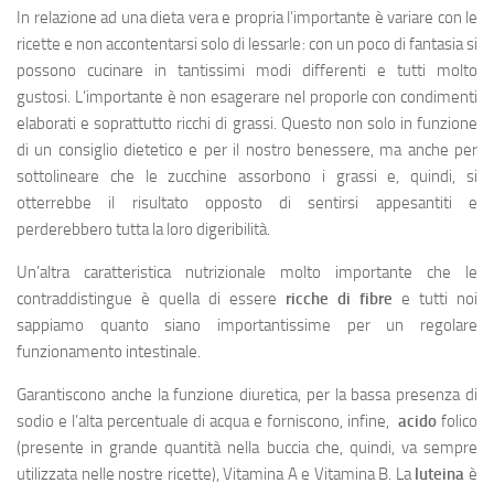
In relazione ad una dieta vera e propria l’importante è variare con le
ricette e non accontentarsi solo di lessarle: con un poco di fantasia si
possono cucinare in tantissimi modi differenti e tutti molto
gustosi. L’importante è non esagerare nel proporle con condimenti
elaborati e soprattutto ricchi di grassi. Questo non solo in funzione
di un consiglio dietetico e per il nostro benessere, ma anche per
sottolineare che le zucchine assorbono i grassi e, quindi, si
otterrebbe il risultato opposto di sentirsi appesantiti e
perderebbero tutta la loro digeribilità.
Un’altra caratteristica nutrizionale molto importante che le
contraddistingue è quella di essere
ricche di fibre
e tutti noi
sappiamo quanto siano importantissime per un regolare
funzionamento intestinale.
Garantiscono anche la funzione diuretica, per la bassa presenza di
sodio e l’alta percentuale di acqua e forniscono, infine,
acido
folico
(presente in grande quantità nella buccia che, quindi, va sempre
utilizzata nelle nostre ricette), Vitamina A e Vitamina B. La
luteina
è