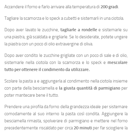
Accendere il forno e farlo arrivare alla temperatura di
200 gradi
.
Tagliare la scamorza e lo speck a cubetti e sistemarli in una ciotola.
Dopo aver lavato le zucchine,
tagliarle a rondelle
e sistemarle su
una piastra, già scaldata e grigliarle. Se lo desiderate, potete ungere
la piastra con un poco di olio extravergine di oliva.
Dopo aver condito le zucchine grigliate con un poco di sale e di olio,
sistemarle nella ciotola con la scamorza e lo speck e
mescolare
tutto per ottenere il condimento da utilizzare.
Scolare la pasta a e aggiungerla al condimento nella ciotola insieme
con parte della besciamella e
la giusta quantità di parmigiano
per
poter mantecare bene il tutto.
Prendere una pirofila da forno della grandezza ideale per sistemare
comodamente al suo interno la pasta così condita. Aggiungere la
besciamella rimasta, spolverare di parmigiano e mettere nel forno
precedentemente riscaldato per circa
20 minuti
per far sciogliere la