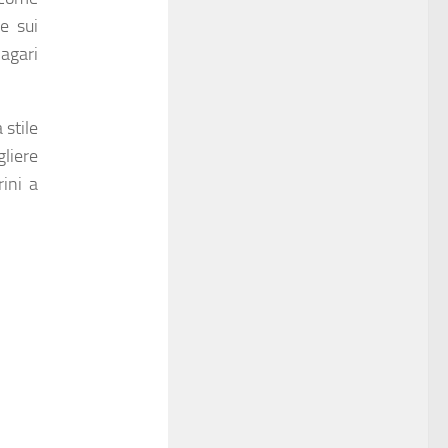
e sui
magari
 stile
gliere
rini a