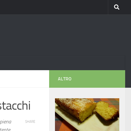
ALTRO
stacchi
 piena
SHARE
tente,