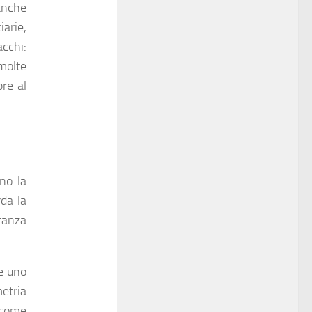
anche
iarie,
acchi:
 molte
re al
ono la
rda la
etanza
re uno
etria
 come