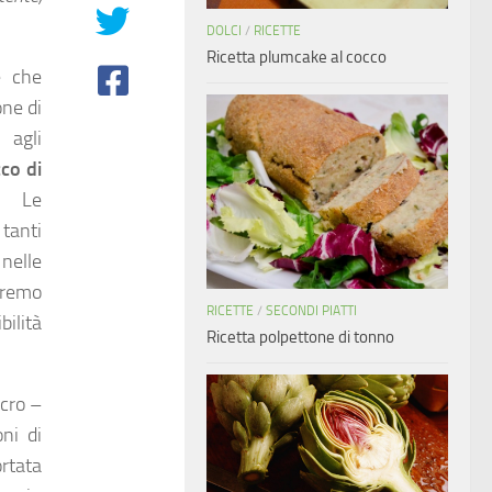
DOLCI
/
RICETTE
Ricetta plumcake al cocco
e che
one di
 agli
cco di
. Le
tanti
elle
dremo
RICETTE
/
SECONDI PIATTI
ilità
Ricetta polpettone di tonno
icro –
ni di
ortata