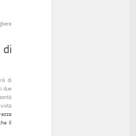
gliere
 di
rà di
ti due
 bontà
vista
erezza
che il