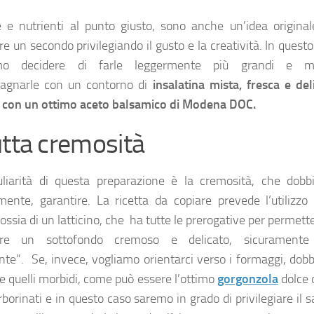
 e nutrienti al punto giusto, sono anche un’idea original
re un secondo privilegiando il gusto e la creatività. In quest
mo decidere di farle leggermente più grandi e m
agnarle con un contorno di
insalatina mista, fresca e del
 con un ottimo aceto balsamico di Modena DOC.
utta cremosità
liarità di questa preparazione è la cremosità, che dobb
mente, garantire. La ricetta da copiare prevede l’utilizzo
 ossia di un latticino, che ha tutte le prerogative per permette
zare un sottofondo cremoso e delicato, sicurament
nte”. Se, invece, vogliamo orientarci verso i formaggi, dob
re quelli morbidi, come può essere l’ottimo
gorgonzola
dolce o
erborinati e in questo caso saremo in grado di privilegiare il 