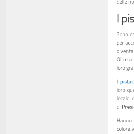
delle n
I pi
Sono da
per acc
divent
Oltre a
loro gra
I
pista
loro qu
locale
di
Pres
Hanno 
colore 