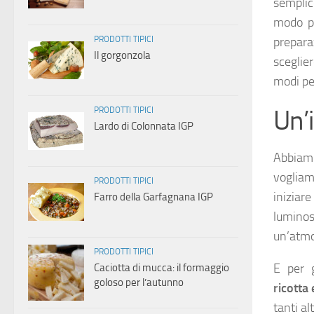
semplic
modo pa
PRODOTTI TIPICI
prepara
Il gorgonzola
sceglie
modi pe
Un’
PRODOTTI TIPICI
Lardo di Colonnata IGP
Abbiamo
vogliam
PRODOTTI TIPICI
iniziar
Farro della Garfagnana IGP
luminos
un’atmos
PRODOTTI TIPICI
E per g
Caciotta di mucca: il formaggio
goloso per l’autunno
ricotta 
tanti al