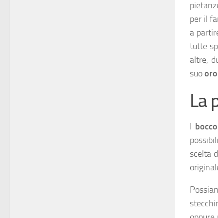
pietanz
per il f
a partir
tutte s
altre, 
suo
oro
La 
I
boccon
possibi
scelta 
original
Possiam
stecchi
oppure 