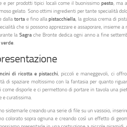
e e per prodotti tipici locali come il buonissimo
pesto
, ma 
amoso gelato. Sono ottimi ingredienti per tante specialità dolc
e dalla
torta
e fino alla
pistacchiella
, la golosa crema di pist
pecialità che si possono apprezzare e assaporare, insieme a
durante la
Sagra
che Bronte dedica ogni anno a fine settemb
 verde
.
presentazione
cini di ricotta e pistacchi
, piccoli e maneggevoli, ci offr
lità di spaziare moltissimo con la fantasia per quanto rigua
di come disporle e ci permettono di portare in tavola una pi
e e curatissima.
o sistemarle creando una serie di file su un vassoio, inseri
no colorato sopra ognuna e creando così un effetto di geom
possiamo presentarle in una costruzione a piccole piramidi,