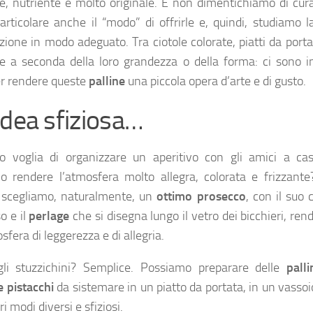
e, nutriente e molto originale. E non dimentichiamo di cura
rticolare anche il “modo” di offrirle e, quindi, studiamo l
zione in modo adeguato. Tra ciotole colorate, piatti da port
re a seconda della loro grandezza o della forma: ci sono in
r rendere queste
palline
una piccola opera d’arte e di gusto.
idea sfiziosa…
 voglia di organizzare un aperitivo con gli amici a ca
o rendere l’atmosfera molto allegra, colorata e frizzante
e scegliamo, naturalmente, un
ottimo prosecco
, con il suo 
o e il
perlage
che si disegna lungo il vetro dei bicchieri, re
fera di leggerezza e di allegria.
li stuzzichini? Semplice. Possiamo preparare delle
pall
e pistacchi
da sistemare in un piatto da portata, in un vassoi
tri modi diversi e sfiziosi.