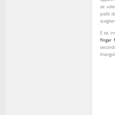
se vole
piatti 
sceglien
E se, i
finger 
secondo
triangol