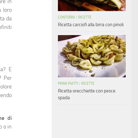
re in
a loro
CONTORNI
/
RICETTE
ata da
Ricetta carciofi alla birra con pinoli
finiti
sa? E
? Per
PRIMI PIATTI
/
RICETTE
colore
Ricetta orecchiette con pesce
ndendo
spada
ine di
o o in