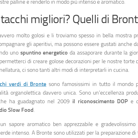
ostre palline e renderlo in modo più intenso e aromatico.
stacchi migliori? Quelli di Bront
vvero molto golosi e li troviamo spesso in bella mostra pr
ompagnare gli aperitivi, ma possono essere gustati anche da
ando uno
spuntino
energetico
da assaporare durante la gior
 permetterci di creare golose decorazioni per le nostre torte 
nellatura, ci sono tanti altri modi di interpretarli in cucina.
cchi verdi di Bronte
sono famosissimi in tutto il mondo p
alità organolettica davvero unica. Sono un’eccellenza produ
 che ha guadagnato nel 2009
il riconoscimento DOP
e q
idio Slow Food
.
un sapore aromatico ben apprezzabile e gradevolissimo
verde intenso. A Bronte sono utilizzati per la preparazione di