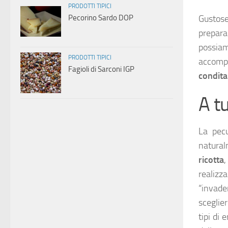
PRODOTTI TIPICI
Pecorino Sardo DOP
Gustose
prepara
possia
PRODOTTI TIPICI
accomp
Fagioli di Sarconi IGP
condita
A t
La pecu
natural
ricotta
,
realiz
“invade
sceglie
tipi di 