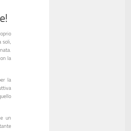
e!
oprio
 soli,
nata.
con la
er la
ttiva
uello
 e un
 tante