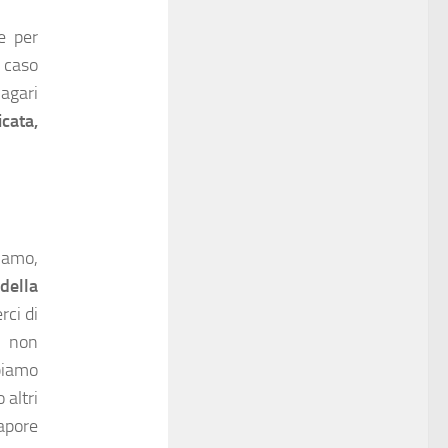
e per
o caso
agari
icata,
iamo,
della
rci di
e non
biamo
 altri
sapore