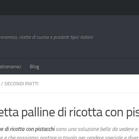
nomico, ricette di cucina e prodotti tipici italiani
stronomici
Blog
/
SECONDI PIATTI
etta palline di ricotta con pi
ne di ricotta con pistacchi
sono una soluzione bella da vedere e
e e che possiamo portare in tavola per rendere speciale e diver