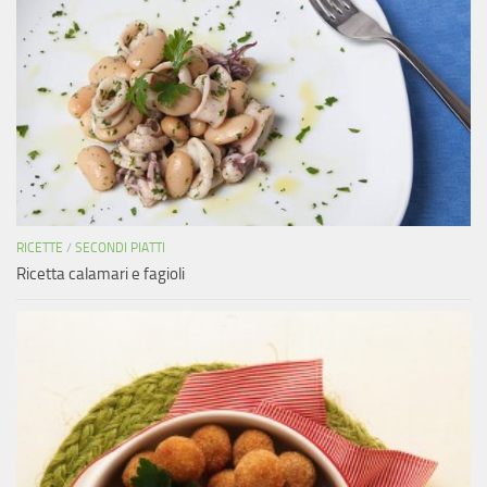
RICETTE
/
SECONDI PIATTI
Ricetta calamari e fagioli