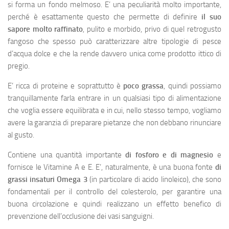
si forma un fondo melmoso. E’ una peculiarità molto importante,
perché è esattamente questo che permette di definire
il suo
sapore molto raffinato
, pulito e morbido, privo di quel retrogusto
fangoso che spesso può caratterizzare altre tipologie di pesce
d’acqua dolce e che la rende davvero unica come prodotto ittico di
pregio.
E’ ricca di proteine e soprattutto è
poco grassa
, quindi possiamo
tranquillamente farla entrare in un qualsiasi tipo di alimentazione
che voglia essere equilibrata e in cui, nello stesso tempo, vogliamo
avere la garanzia di preparare pietanze che non debbano rinunciare
al gusto.
Contiene una quantità importante
di fosforo e di magnesio
e
fornisce le Vitamine A e E. E’, naturalmente, è una buona fonte
di
grassi
insaturi Omega 3
(in particolare di acido linoleico), che sono
fondamentali per il controllo del colesterolo, per garantire una
buona circolazione e quindi realizzano un effetto benefico di
prevenzione dell’occlusione dei vasi sanguigni.