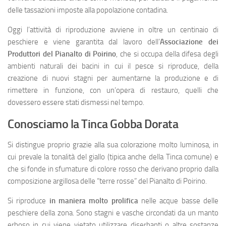
delle tassazioni imposte alla popolazione contadina.
Oggi l’attività di riproduzione avviene in oltre un centinaio di
peschiere e viene garantita dal lavoro dell’
Associazione dei
Produttori del Pianalto di Poirino
, che si occupa della difesa degli
ambienti naturali dei bacini in cui il pesce si riproduce, della
creazione di nuovi stagni per aumentarne la produzione e di
rimettere in funzione, con un’opera di restauro, quelli che
dovessero essere stati dismessi nel tempo.
Conosciamo la Tinca Gobba Dorata
Si distingue proprio grazie alla sua colorazione molto luminosa, in
cui prevale la tonalità del giallo (tipica anche della Tinca comune) e
che si fonde in sfumature di colore rosso che derivano proprio dalla
composizione argillosa delle “terre rosse” del Pianalto di Poirino.
Si riproduce
in maniera molto prolifica
nelle acque basse delle
peschiere della zona. Sono stagni e vasche circondati da un manto
erboso in cui viene vietato utilizzare diserbanti o altre sostanze