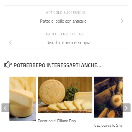
ARTICOLO SUCCESSIVO
Petto di pollo con anacardi
ARTICOLO PRECEDENTE
Risotto al nero di seppia
POTREBBERO INTERESSARTI ANCHE...
Pecorino di Filiano Dop
Caciocavallo Silano D
entino