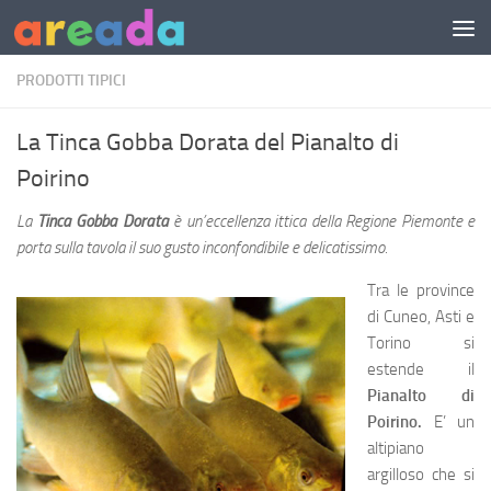
Sotto il contenuto
PRODOTTI TIPICI
La Tinca Gobba Dorata del Pianalto di
Poirino
La
Tinca
Gobba Dorata
è un’eccellenza ittica della Regione Piemonte e
porta sulla tavola il suo gusto inconfondibile e delicatissimo.
Tra le province
di Cuneo, Asti e
Torino si
estende il
Pianalto di
Poirino.
E’ un
altipiano
argilloso che si