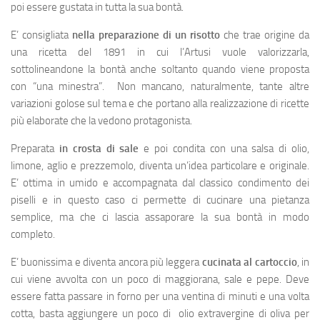
poi essere gustata in tutta la sua bontà.
E’ consigliata
nella preparazione di un risotto
che trae origine da
una ricetta del 1891 in cui l’Artusi vuole valorizzarla,
sottolineandone la bontà anche soltanto quando viene proposta
con “una minestra”. Non mancano, naturalmente, tante altre
variazioni golose sul tema e che portano alla realizzazione di ricette
più elaborate che la vedono protagonista.
Preparata
in crosta di sale
e poi condita con una salsa di olio,
limone, aglio e prezzemolo, diventa un’idea particolare e originale.
E’ ottima in umido e accompagnata dal classico condimento dei
piselli e in questo caso ci permette di cucinare una pietanza
semplice, ma che ci lascia assaporare la sua bontà in modo
completo.
E’ buonissima e diventa ancora più leggera
cucinata al cartoccio
, in
cui viene avvolta con un poco di maggiorana, sale e pepe. Deve
essere fatta passare in forno per una ventina di minuti e una volta
cotta, basta aggiungere un poco di olio extravergine di oliva per