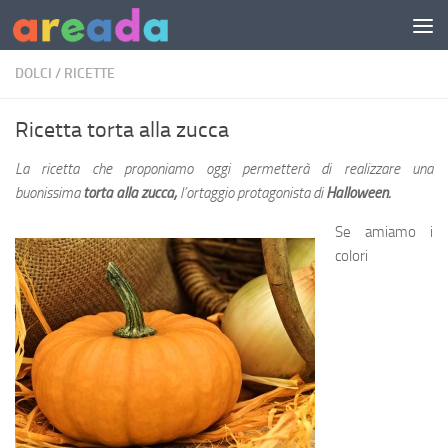
Sotto il contenuto
DOLCI
/
RICETTE
Ricetta torta alla zucca
La ricetta che proponiamo oggi permetterà di realizzare una
buonissima
torta alla zucca,
l’ortaggio protagonista di
Halloween.
Se amiamo i
colori