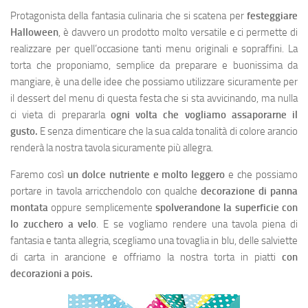
Protagonista della fantasia culinaria che si scatena per
festeggiare
Halloween
, è davvero un prodotto molto versatile e ci permette di
realizzare per quell’occasione tanti menu originali e sopraffini. La
torta che proponiamo, semplice da preparare e buonissima da
mangiare, è una delle idee che possiamo utilizzare sicuramente per
il dessert del menu di questa festa che si sta avvicinando, ma nulla
ci vieta di prepararla
ogni volta che vogliamo assaporarne il
gusto.
E senza dimenticare che la sua calda tonalità di colore arancio
renderà la nostra tavola sicuramente più allegra.
Faremo così
un dolce nutriente e molto leggero
e che possiamo
portare in tavola arricchendolo con qualche
decorazione di panna
montata
oppure semplicemente
spolverandone la superficie con
lo zucchero a velo
. E se vogliamo rendere una tavola piena di
fantasia e tanta allegria, scegliamo una tovaglia in blu, delle salviette
di carta in arancione e offriamo la nostra torta in piatti
con
decorazioni a pois.