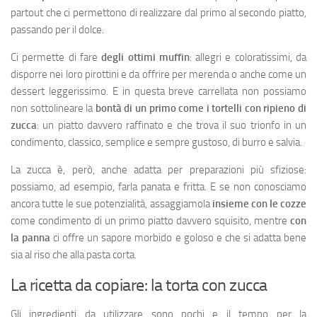
partout che ci permettono di realizzare dal primo al secondo piatto,
passando per il dolce.
Ci permette di fare
degli ottimi muffin
: allegri e coloratissimi, da
disporre nei loro pirottini e da offrire per merenda o anche come un
dessert leggerissimo. E in questa breve carrellata non possiamo
non sottolineare la
bontà di un primo come i tortelli con
ripieno di
zucca
: un piatto davvero raffinato e che trova il suo trionfo in un
condimento, classico, semplice e sempre gustoso, di burro e salvia.
La zucca è, però, anche adatta per preparazioni più sfiziose:
possiamo, ad esempio, farla panata e fritta. E se non conosciamo
ancora tutte le sue potenzialità, assaggiamola
insieme con le cozze
come condimento di un primo piatto davvero squisito, mentre
con
la panna
ci offre un sapore morbido e goloso e che si adatta bene
sia al riso che alla pasta corta.
La ricetta da copiare: la torta con zucca
Gli ingredienti da utilizzare sono pochi e il tempo per la