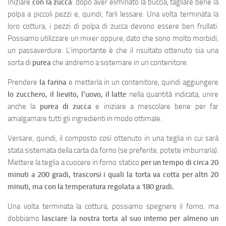
Iniziare
con la zucca
: dopo aver eliminato la buccia, tagliare bene la
polpa a piccoli pezzi e, quindi, farli lessare. Una volta terminata la
loro cottura, i pezzi di polpa di zucca devono essere ben frullati.
Possiamo utilizzare un mixer oppure, dato che sono molto morbidi,
un passaverdure. L’importante è che il risultato ottenuto sia una
sorta di
purea
che andremo a sistemare in un contenitore.
Prendere
la farina
e metterla in un contenitore, quindi aggiungere
lo zucchero, il
lievito, l’uovo, il latte
nella quantità indicata, unire
anche la
purea di zucca
e iniziare a mescolare bene per far
amalgamare tutti gli ingredienti in modo ottimale.
Versare, quindi, il composto così ottenuto in una teglia in cui sarà
stata sistemata della carta da forno (se preferite, potete imburrarla).
Mettere la teglia a cuocere in forno statico
per un tempo di circa 20
minuti a 200 gradi, trascorsi i quali la torta va cotta per altri 20
minuti, ma con la temperatura regolata a 180 gradi.
Una volta terminata la cottura, possiamo spegnere il forno, ma
dobbiamo
lasciare la
nostra torta al suo interno per almeno un