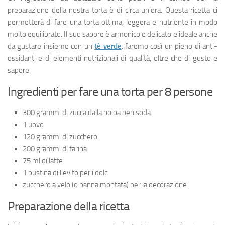
preparazione della nostra torta è di circa un’ora. Questa ricetta ci
permetterà di fare una torta ottima, leggera e nutriente in modo
molto equilibrato. Il suo sapore è armonico e delicato e ideale anche
da gustare insieme con un
tè verde
: faremo così un pieno di anti-
ossidanti e di elementi nutrizionali di qualità, oltre che di gusto e
sapore.
Ingredienti per fare una torta per 8 persone
300 grammi di zucca dalla polpa ben soda
1 uovo
120 grammi di zucchero
200 grammi di farina
75 ml di latte
1 bustina di lievito per i dolci
zucchero a velo (o panna montata) per la decorazione
Preparazione della ricetta