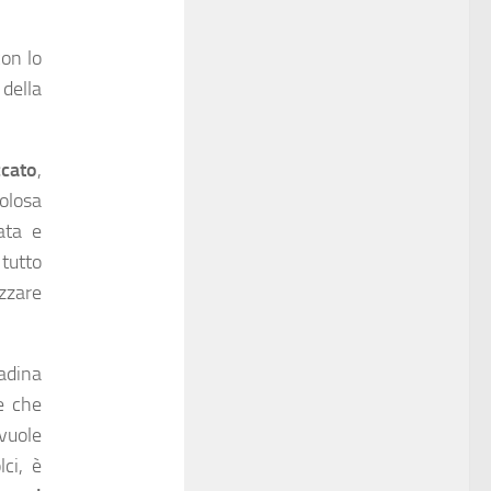
con lo
della
cato
,
olosa
ata e
tutto
zzare
adina
e che
vuole
lci, è