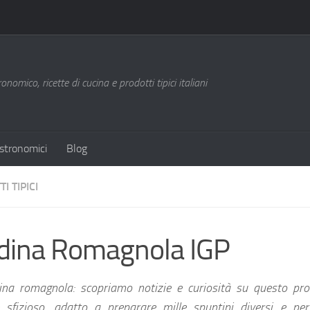
nomico, ricette di cucina e prodotti tipici italiani
stronomici
Blog
I TIPICI
dina Romagnola IGP
ina romagnola
: scopriamo notizie e curiosità su questo pro
e sfizioso, adatto a preparare mille spuntini diversi e per