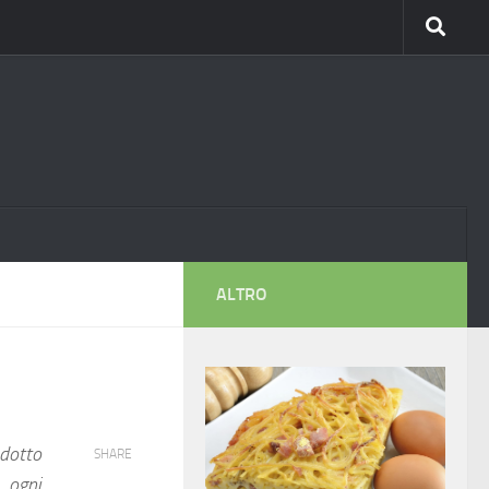
ALTRO
dotto
SHARE
 ogni