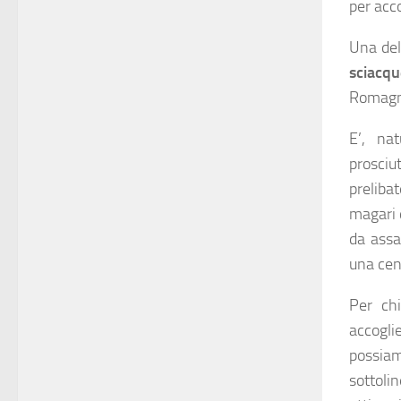
per acc
Una del
sciacq
Romagn
E’, na
prosci
preliba
magari 
da assa
una cen
Per chi
accogli
possia
sottoli