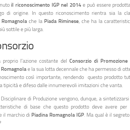
enuto
il riconoscimento IGP nel 2014
e può essere prodotta
go di origine. In questo riconoscimento rientra sia la cla
a Romagnola
che la
Piada Riminese
, che ha la caratteristi
iù sottile e più larga.
Consorzio
a proprio l’azione costante del
Consorzio di Promozione 
a Romagnola
e la sua lotta decennale che ha permesso di ot
noscimento così importante, rendendo questo prodotto tut
a tipicità e difeso dalle innumerevoli imitazioni che vanta.
 Disciplinare di Produzione vengono, dunque, a sintetizzarsi
tteristiche di base che questo prodotto deve avere per 
e il marchio di
Piadina Romagnola IGP
. Ma qual è il segreto
?