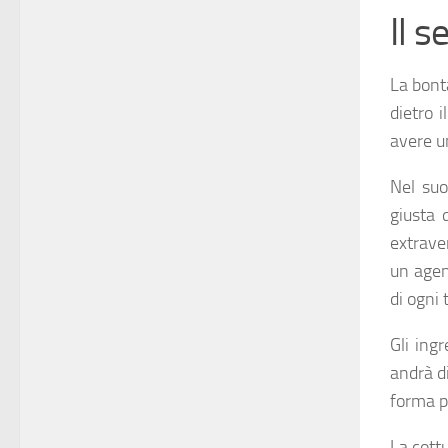
Il s
La bont
dietro i
avere un
Nel suo
giusta q
extrave
un agen
di ogni 
Gli ing
andrà d
forma pi
La cott