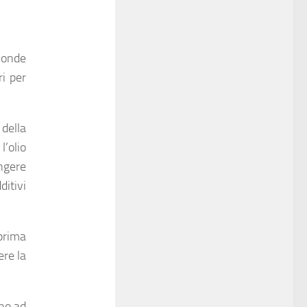
sconde
ri per
della
l’olio
ungere
ditivi
prima
ere la
rno ad