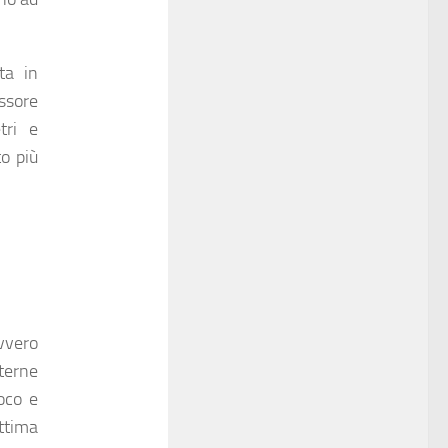
ta in
essore
tri e
to più
vvero
terne
oco e
ttima