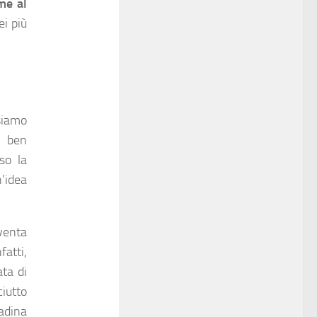
me al
ei più
siamo
a ben
so la
’idea
iventa
fatti,
ata di
iutto
iadina