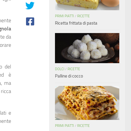
PRIMI PIATTI
/
RICETTE
ente
Ricetta frittata di pasta
gnola
te da
porare
o del
DOLCI
/
RICETTE
 ed è
Palline di cocco
a, ma
 ricca
ati e
mente
PRIMI PIATTI
/
RICETTE