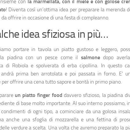
 insieme con
la marmellata, con il miele e con golose cre
ato
! Diventa così un’ottima idea per preparare la merenda d
e da offrire in occasione di una festa di compleanno.
lche idea sfiziosa in più…
iamo portare in tavola un piatto gustoso e leggero, pos
e la piadina con un pesce come il
salmone
dopo averl
a di Robiola e spolverata di erba cipollina. In questo ca
 andrà prima ben arrotolata e poi passata in forno. E’ un
 per offrire una cena tutto sapore e bontà in primo piano.
eparare
un piatto finger food
davvero sfizioso, la piadina d
ediente di base molto importante. Al suo interno possiamo, in
e condimenti di ogni tipo, a cominciare da una golosa insal
ma anche una sfoglia di mozzarella e una fettina di prosc
delle verdure a scelta. Una volta che avremo preparato la p