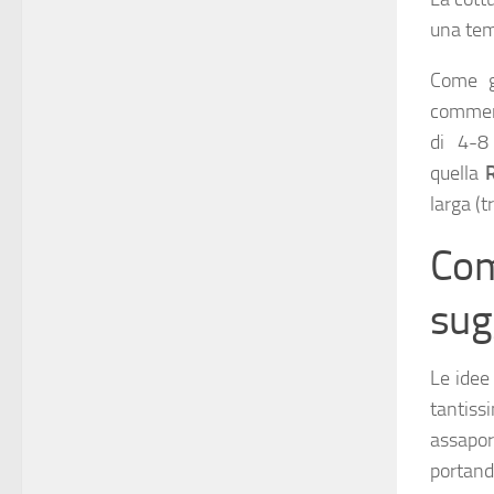
una tem
Come g
commerc
di 4-8
quella
larga (t
Com
sug
Le idee
tantis
assapor
portand