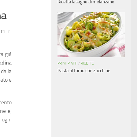
Ricetta lasagne di melanzane
na
ato di
ta già
adina
PRIMI PIATTI
/
RICETTE
Pasta al forno con zucchine
dalla
zato e
 cento
ne e,
i ogni