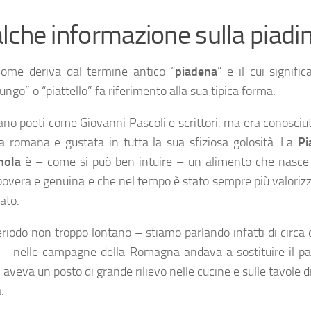
lche informazione sulla piadi
nome deriva dal termine antico “
piadena
” e il cui signific
lungo” o “piattello” fa riferimento alla sua tipica forma.
ano poeti come Giovanni Pascoli e scrittori, ma era conosciu
a romana e gustata in tutta la sua sfiziosa golosità. La
Pi
nola
è – come si può ben intuire – un alimento che nasce 
povera e genuina e che nel tempo è stato sempre più valoriz
ato.
eriodo non troppo lontano – stiamo parlando infatti di circa
 – nelle campagne della Romagna andava a sostituire il pa
aveva un posto di grande rilievo nelle cucine e sulle tavole d
.