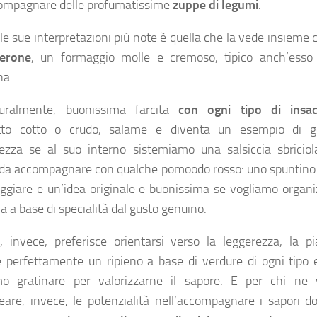
ompagnare delle profumatissime
zuppe di legumi
.
le sue interpretazioni più note è quella che la vede insieme 
uerone
, un formaggio molle e cremoso, tipico anch’esso 
a.
turalmente, buonissima farcita
con ogni tipo di insac
utto cotto o crudo, salame e diventa un esempio di g
tezza se al suo interno sistemiamo una salsiccia sbriciol
da accompagnare con qualche pomoodo rosso: uno spuntino 
ggiare e un’idea originale e buonissima se vogliamo organi
a a base di specialità dal gusto genuino.
, invece, preferisce orientarsi verso la leggerezza, la pi
e perfettamente un ripieno a base di verdure di ogni tipo 
mo gratinare per valorizzarne il sapore. E per chi ne 
neare, invece, le potenzialità nell’accompagnare i sapori do