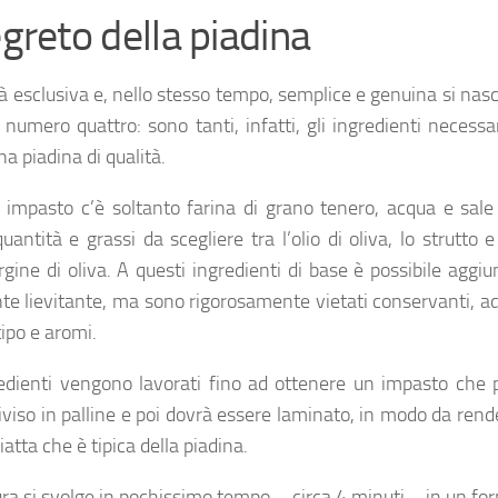
egreto della piadina
à esclusiva e, nello stesso tempo, semplice e genuina si na
l numero quattro: sono tanti, infatti, gli ingredienti necessa
a piadina di qualità.
 impasto c’è soltanto farina di grano tenero, acqua e sale 
uantità e grassi da scegliere tra l’olio di oliva, lo strutto e 
rgine di oliva. A questi ingredienti di base è possibile aggi
te lievitante, ma sono rigorosamente vietati conservanti, ad
tipo e aromi.
redienti vengono lavorati fino ad ottenere un impasto che 
iviso in palline e poi dovrà essere laminato, in modo da rend
atta che è tipica della piadina.
ura si svolge in pochissimo tempo – circa 4 minuti – in un fo