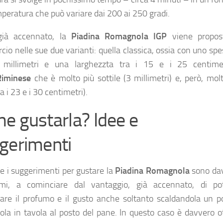
peratura che può variare dai 200 ai 250 gradi.
ià accennato, la
Piadina Romagnola IGP
viene propos
io nelle sue due varianti: quella classica, ossia con uno sp
 millimetri e una larghezzta tra i 15 e i 25 centime
Riminese
che è molto più sottile (3 millimetri) e, però, mol
ra i 23 e i 30 centimetri).
e gustarla? Idee e
gerimenti
 e i suggerimenti per gustare la
Piadina Romagnola
sono da
simi, a cominciare dal vantaggio, già accennato, di po
are il profumo e il gusto anche soltanto scaldandola un p
ola in tavola al posto del pane. In questo caso è davvero o