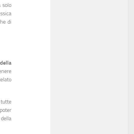
 solo
ssica
che di
della
tenere
elato
 tutte
poter
 della