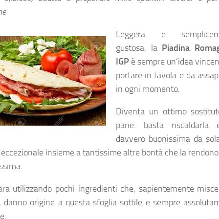
ne
Leggera e semplicem
gustosa, la
Piadina Roma
IGP
è sempre un’idea vincen
portare in tavola e da assa
in ogni momento.
Diventa un ottimo sostitut
pane: basta riscaldarla
davvero buonissima da sol
 eccezionale insieme a tantissime altre bontà che la rendono
issima.
ara utilizzando pochi ingredienti che, sapientemente miscel
i, danno origine a questa sfoglia sottile e sempre assoluta
e.