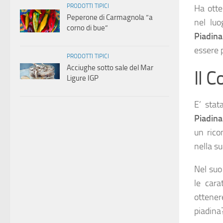
PRODOTTI TIPICI
Ha ott
Peperone di Carmagnola “a
nel luo
corno di bue”
Piadin
essere p
PRODOTTI TIPICI
Acciughe sotto sale del Mar
Il 
Ligure IGP
E’ stat
Piadin
un rico
nella su
Nel suo
le cara
ottener
piadina