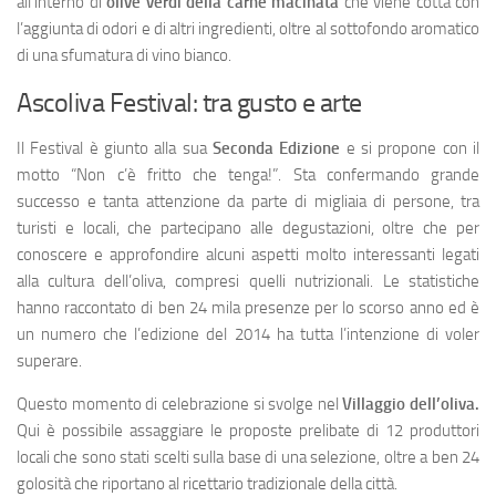
all’interno di
olive verdi della carne macinata
che viene cotta con
l’aggiunta di odori e di altri ingredienti, oltre al sottofondo aromatico
di una sfumatura di vino bianco.
Ascoliva Festival: tra gusto e arte
Il Festival è giunto alla sua
Seconda Edizione
e si propone con il
motto “Non c’è fritto che tenga!”. Sta confermando grande
successo e tanta attenzione da parte di migliaia di persone, tra
turisti e locali, che partecipano alle degustazioni, oltre che per
conoscere e approfondire alcuni aspetti molto interessanti legati
alla cultura dell’oliva, compresi quelli nutrizionali. Le statistiche
hanno raccontato di ben 24 mila presenze per lo scorso anno ed è
un numero che l’edizione del 2014 ha tutta l’intenzione di voler
superare.
Questo momento di celebrazione si svolge nel
Villaggio dell’oliva.
Qui è possibile assaggiare le proposte prelibate di 12 produttori
locali che sono stati scelti sulla base di una selezione, oltre a ben 24
golosità che riportano al ricettario tradizionale della città.