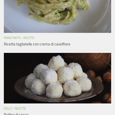
PRIMI PIATTI
/
RICETTE
Ricetta tagliatelle con crema di cavolfiore
DOLCI
/
RICETTE
Palline di cocco