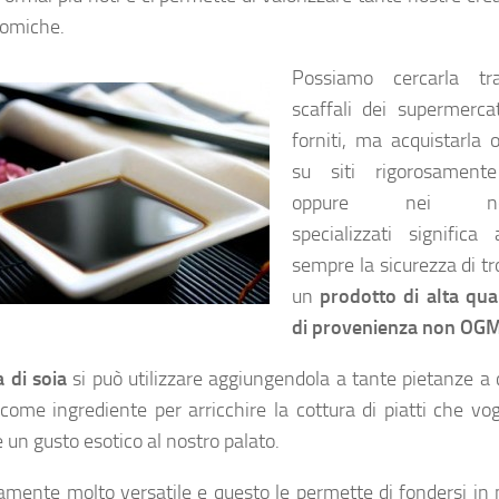
omiche.
Possiamo cercarla tr
scaffali dei supermercat
forniti, ma acquistarla 
su siti rigorosament
oppure nei neg
specializzati significa 
sempre la sicurezza di t
un
prodotto di alta qual
di provenienza non OG
a di soia
si può utilizzare aggiungendola a tante pietanze a 
come ingrediente per arricchire la cottura di piatti che vo
 un gusto esotico al nostro palato.
ramente molto versatile e questo le permette di fondersi in