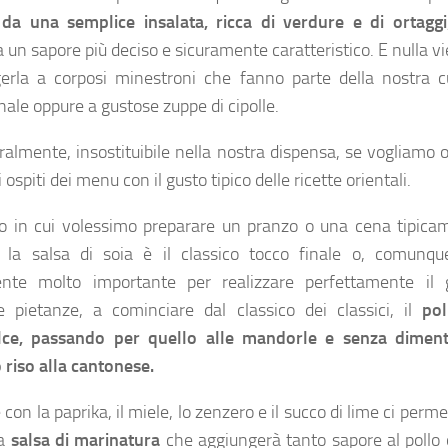
e da una
semplice insalata, ricca di verdure e di ortaggi
 un sapore più deciso e sicuramente caratteristico. E nulla vi
erla a corposi minestroni che fanno parte della nostra c
nale oppure a gustose zuppe di cipolle.
uralmente, insostituibile nella nostra dispensa, se vogliamo o
i ospiti dei menu con il gusto tipico delle ricette orientali.
o in cui volessimo preparare un pranzo o una cena tipica
i, la salsa di soia è il classico tocco finale o, comunqu
ente molto importante per realizzare perfettamente il 
e pietanze, a cominciare dal classico dei classici, il
pol
lce, passando per quello alle mandorle e senza diment
o riso alla cantonese.
con la paprika, il miele, lo zenzero e il succo di lime ci perme
na
salsa di marinatura
che aggiungerà tanto sapore al pollo 