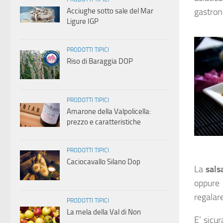
Acciughe sotto sale del Mar
gastron
Ligure IGP
PRODOTTI TIPICI
Riso di Baraggia DOP
PRODOTTI TIPICI
Amarone della Valpolicella:
prezzo e caratteristiche
PRODOTTI TIPICI
Caciocavallo Silano Dop
La
sals
oppure 
regalare
PRODOTTI TIPICI
La mela della Val di Non
E’ sicu