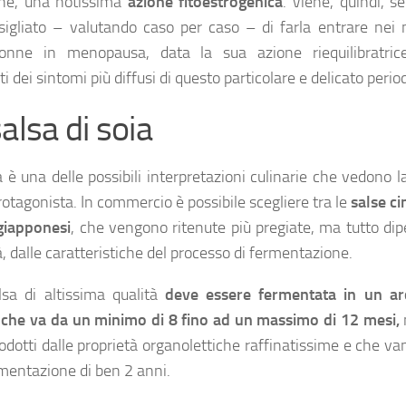
ine, una notissima
azione fitoestrogenica
. Viene, quindi, 
sigliato – valutando caso per caso – di farla entrare nei
donne in menopausa, data la sua azione riequilibratric
i dei sintomi più diffusi di questo particolare e delicato perio
alsa di soia
a è una delle possibili interpretazioni culinarie che vedono l
otagonista. In commercio è possibile scegliere tra le
salse ci
giapponesi
, che vengono ritenute più pregiate, ma tutto di
à, dalle caratteristiche del processo di fermentazione.
sa di altissima qualità
deve essere fermentata in un ar
he va da un minimo di 8 fino ad un massimo di 12 mesi,
odotti dalle proprietà organolettiche raffinatissime e che v
mentazione di ben 2 anni.