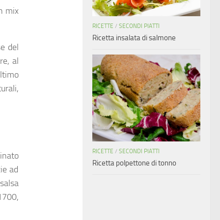
n mix
RICETTE
/
SECONDI PIATTI
Ricetta insalata di salmone
se del
e, al
ultimo
urali,
RICETTE
/
SECONDI PIATTI
inato
Ricetta polpettone di tonno
ie ad
 salsa
1700,