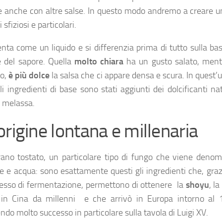
e anche con altre salse. In questo modo andremo a creare u
 sfiziosi e particolari.
enta come un liquido e si differenzia prima di tutto sulla ba
e del sapore. Quella
molto
chiara
ha un gusto salato, mentr
io,
è più dolce
la salsa che ci appare densa e scura. In quest’
i ingredienti di base sono stati aggiunti dei dolcificanti nat
 melassa.
origine lontana e millenaria
rano tostato, un particolare tipo di fungo che viene denom
le e acqua: sono esattamente questi gli ingredienti che, graz
esso di fermentazione, permettono di ottenere la
shoyu
, la
 in Cina da millenni e che arrivò in Europa intorno al 
ndo molto successo in particolare sulla tavola di Luigi XV.