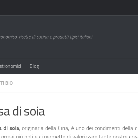
nomico, ricette di cucina e prodotti tipici italiani
stronomici
Blog
TI BIO
sa di soia
a di soia
, originaria della Cina, è uno dei condimenti della 
a ormai più noti e ci permette di valorizzare tante nostre cre