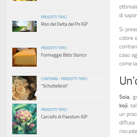
ottimal
di sapori
PRODOTTI TIPICI
Riso del Delta del Po IGP
Si pres
colore 
contrar
PRODOTTI TIPICI
caso agl
Formaggio Bitto Storico
come la
Un’
CONTORNI
/
PRODOTTI TIPICI
“Schuttelbrot”
Soia
, g
koji
, sa
PRODOTTI TIPICI
un proc
Carciofo di Paestum IGP
diffusa
riscuote