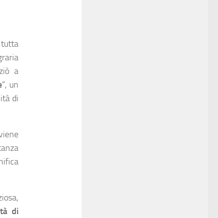
 tutta
raria
ziò a
e
“, un
ità di
viene
tanza
nifica
ziosa,
tà di