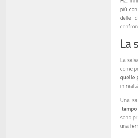
Ha, inf
più con
delle 
confront
La s
La sals
come pr
quelle 
in realt
Una sal
tempo c
sono pr
una fer