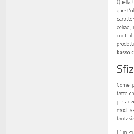
Quella 
quest’u
caratte
celiaci
control
prodott
basso c
Sfiz
Come po
fatto c
pietanz
modi se
fantasia
E’ in gr