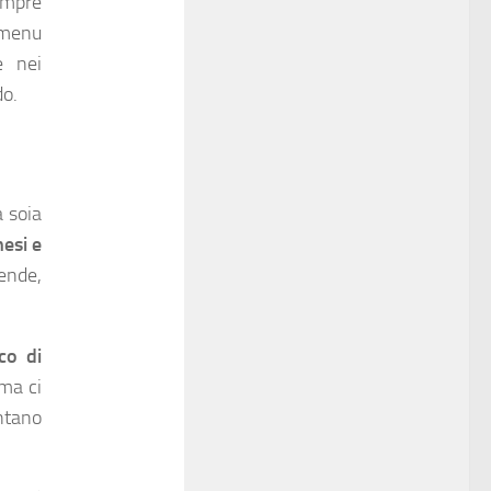
sempre
 menu
e nei
do.
a soia
nesi e
pende,
co di
ma ci
antano