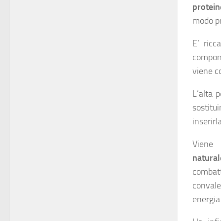
protein
modo pr
E’ ricc
compone
viene c
L’alta 
sostitu
inserirl
Viene
natura
combatt
convale
energia