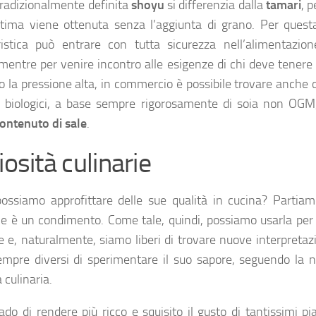
tradizionalmente definita
shoyu
si differenzia dalla
tamari
, 
ltima viene ottenuta senza l’aggiunta di grano. Per quest
ristica può entrare con tutta sicurezza nell’alimentazion
, mentre per venire incontro alle esigenze di chi deve tenere
lo la pressione alta, in commercio è possibile trovare anche 
i biologici, a base sempre rigorosamente di soia non OG
ontenuto di sale
.
iosità culinarie
ssiamo approfittare delle sue qualità in cucina? Partiam
he è un condimento. Come tale, quindi, possiamo usarla per 
e e, naturalmente, siamo liberi di trovare nuove interpretaz
mpre diversi di sperimentare il suo sapore, seguendo la n
 culinaria.
ado di rendere più ricco e squisito il gusto di tantissimi pi