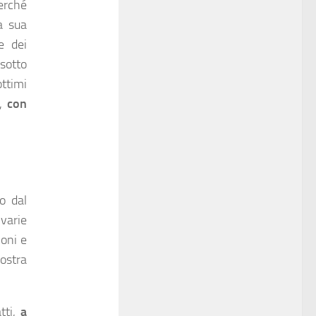
perché
a sua
e dei
 sotto
ottimi
M,
con
o dal
varie
ioni e
ostra
atti,
a