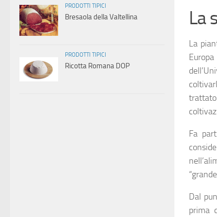
PRODOTTI TIPICI
La s
Bresaola della Valtellina
La pian
PRODOTTI TIPICI
Europ
Ricotta Romana DOP
dell’Un
coltivar
trattato
coltivaz
Fa part
conside
nell’ali
“grande 
Dal pun
prima 