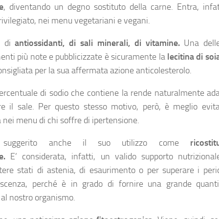
e
, diventando un degno sostituto della carne. Entra, infatt
ivilegiato, nei menu vegetariani e vegani.
a di
antiossidanti, di sali minerali, di vitamine.
Una dell
nti più note e pubblicizzate è sicuramente la
lecitina di soi
onsigliata per la sua affermata azione anticolesterolo.
percentuale di sodio che contiene la rende naturalmente ada
ire il sale. Per questo stesso motivo, però, è meglio evita
a nei menu di chi soffre di ipertensione.
 suggerito anche il suo utilizzo come
ricosti
le.
E’ considerata, infatti, un valido supporto nutrizional
ere stati di astenia, di esaurimento o per superare i perio
scenza, perché è in grado di fornire una grande quanti
 al nostro organismo.