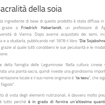
acralità della soia
ta ingrediente di base di questo prodotto è stata diffusa in
a grazie a
Friedrich Haberlandt
, un professore di Ag
iversità di Vienna. Dopo averne acquistato dei semi, ini
la e a studiarla, pubblicando nel 1878 il libro “
Die Sojabohn
 grazie al quale tutti conobbero le sue peculiarità e le modal
ione.
e della famiglia delle Leguminose. Nella cultura cinese 
rata una pianta sacra, quindi riveste una grandissima impor
mentazione locale e il suo nome originario è “
ta teou
“, che sig
fagiolo”.
to di vista degli elementi nutrizionali, è davvero molto pre
di tutto perché
è in grado di fornire un’altissima quanti