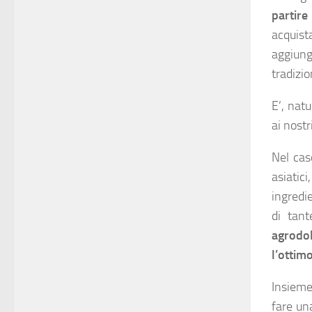
partir
acquista
aggiung
tradizio
E’, nat
ai nostr
Nel cas
asiatic
ingredi
di tant
agrodo
l’ottim
Insieme 
fare u