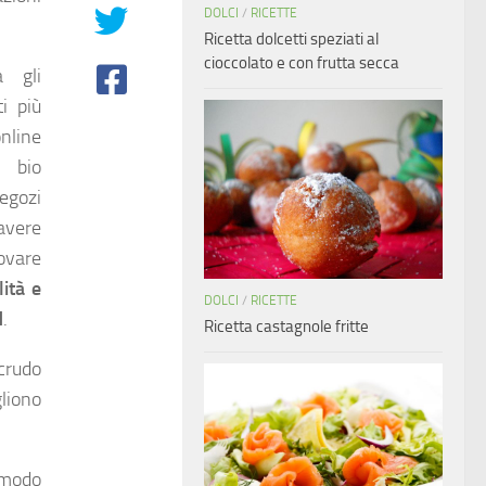
DOLCI
/
RICETTE
Ricetta dolcetti speziati al
cioccolato e con frutta secca
a gli
i più
online
e bio
ozi
avere
rovare
ità e
DOLCI
/
RICETTE
M
.
Ricetta castagnole fritte
crudo
gliono
 modo