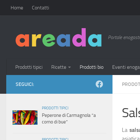
Home
Contatti
Sotto il contenuto
Portale enogastro
Prodotti tipici
Ricette
Prodotti bio
Eventi enoga
SEGUICI:
PRODOT
Sal
PRODOTTI TIPICI
Peperone di Carmagnola “a
corno di bue”
La
sals
asiatic
PRODOTTI TIPICI