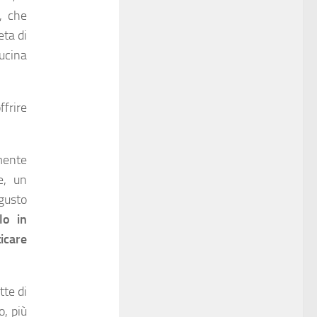
, che
eta di
ucina
ffrire
mente
e, un
gusto
lo in
icare
tte di
o, più