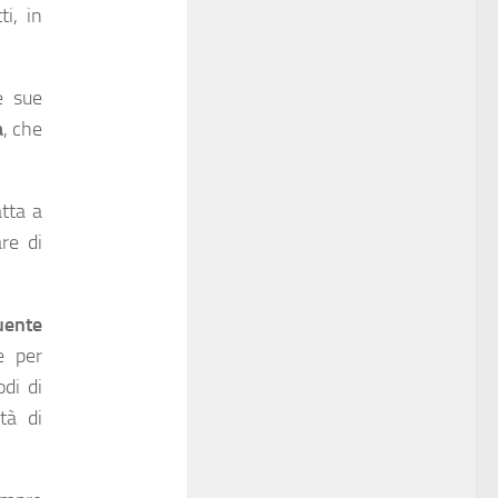
i, in
e sue
a
, che
tta a
re di
tuente
e per
di di
tà di