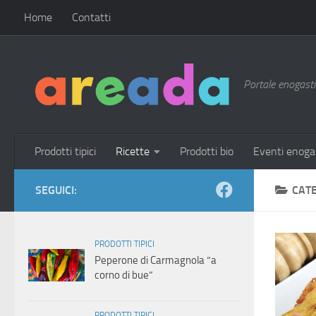
Home
Contatti
Sotto il contenuto
Portale enogastro
Prodotti tipici
Ricette
Prodotti bio
Eventi enoga
SEGUICI:
CAT
PRODOTTI TIPICI
Peperone di Carmagnola “a
corno di bue”
PRODOTTI TIPICI