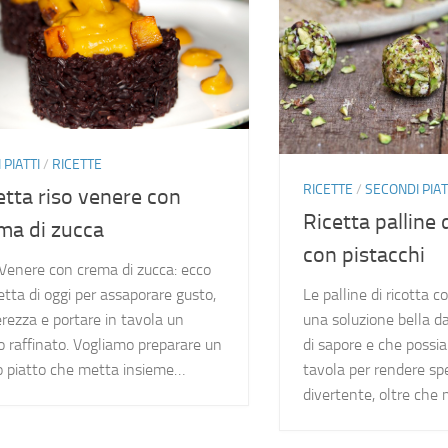
 PIATTI
/
RICETTE
RICETTE
/
SECONDI PIAT
etta riso venere con
Ricetta palline 
ma di zucca
con pistacchi
 Venere con crema di zucca: ecco
cetta di oggi per assaporare gusto,
Le palline di ricotta c
rezza e portare in tavola un
una soluzione bella d
o raffinato. Vogliamo preparare un
di sapore e che possi
o piatto che metta insieme…
tavola per rendere spe
divertente, oltre che