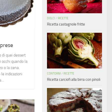
DOLCI
/
RICETTE
Ricetta castagnole fritte
aprese
 di quei dessert
li occhi quando la
zo o la cena.
le indicazioni
CONTORNI
/
RICETTE
Ricetta carciofi alla birra con pinoli
re…