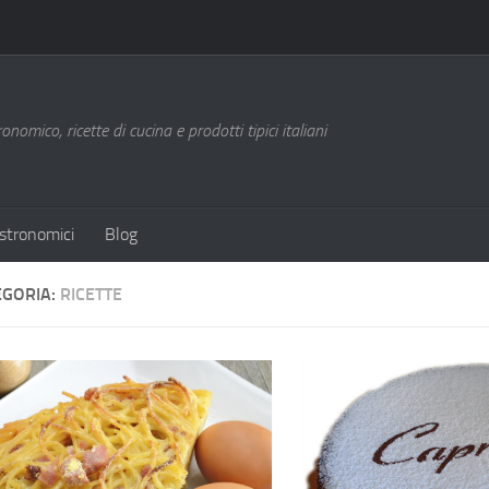
nomico, ricette di cucina e prodotti tipici italiani
stronomici
Blog
EGORIA:
RICETTE