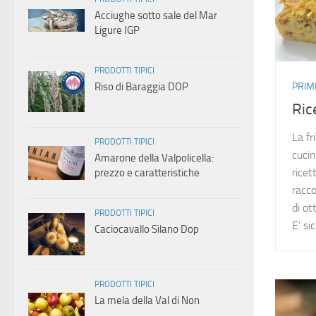
Acciughe sotto sale del Mar
Ligure IGP
PRODOTTI TIPICI
PRIMI
Riso di Baraggia DOP
Ric
La fr
PRODOTTI TIPICI
cucin
Amarone della Valpolicella:
ricet
prezzo e caratteristiche
racco
di ot
PRODOTTI TIPICI
E’ s
Caciocavallo Silano Dop
PRODOTTI TIPICI
La mela della Val di Non