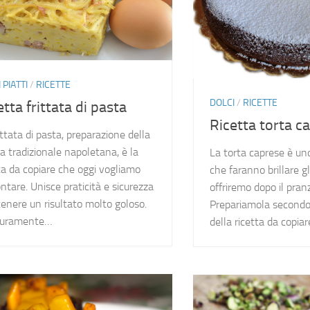
 PIATTI
/
RICETTE
DOLCI
/
RICETTE
etta frittata di pasta
Ricetta torta c
ittata di pasta, preparazione della
a tradizionale napoletana, è la
La torta caprese è uno
ta da copiare che oggi vogliamo
che faranno brillare g
ntare. Unisce praticità e sicurezza
offriremo dopo il pran
tenere un risultato molto goloso.
Prepariamola secondo 
icuramente…
della ricetta da copia