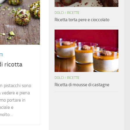
DOLCI
/
RICETTE
Ricetta torta pere e cioccolato
TI
di ricotta
DOLCI
/
RICETTE
Ricetta di mousse di castagne
on pistacchi sono
a vedere e piena
amo portare in
ciale e
 molto…