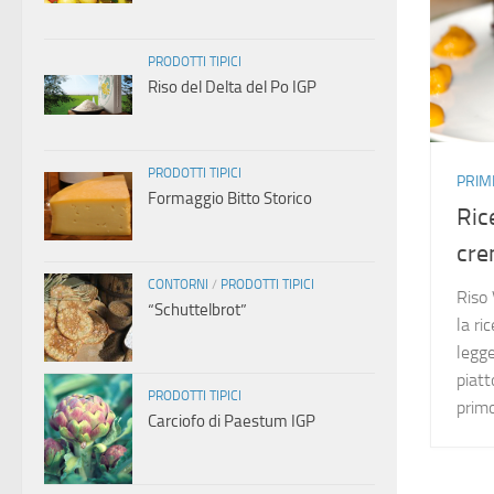
PRODOTTI TIPICI
Riso del Delta del Po IGP
PRODOTTI TIPICI
PRIMI
Formaggio Bitto Storico
Ric
cre
CONTORNI
/
PRODOTTI TIPICI
Riso
“Schuttelbrot”
la ri
legge
piatt
PRODOTTI TIPICI
prim
Carciofo di Paestum IGP